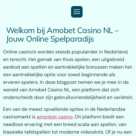
Welkom bij Amobet Casino NL –
Jouw Online Spelparadijs
Online casino’s worden steeds populairder in Nederland,
en terecht. Het gemak van thuis spelen, een uitgebreid
aanbod aan spellen en aantrekkelijke bonussen maken het
een aantrekkelijke optie voor zowel beginnende als
ervaren spelers. In deze blogpost nemen we je mee in de
wereld van Amobet Casino NL, een platform dat zich
onderscheidt door zijn gebruiksvriendelijkheid en variëteit.
Een van de meest opvallende opties in de Nederlandse
casinomarkt is
amonbet casino
. Dit platform biedt een
naadloze ervaring met een breed scala aan spellen, van
klassieke tafelspellen tot moderne videoslots. Of je nu een