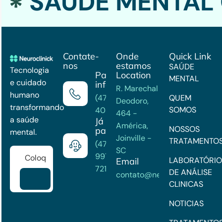
SAÚDE MENTAL 
Contate-
Onde
Quick Link
nos
estamos
SAÚDE
Tecnologia
Para mais
Location
MENTAL
e cuidado
informações
R. Marechal
humano
(47) 3202-
QUEM
Deodoro,
transformando
SOMOS
4033
464 -
a saúde
Já é
América,
NOSSOS
paciente?
mental.
Joinville -
TRATAMENTO
(47)
SC
99722-
LABORATÓRIO
Email
7215
DE ANÁLISE
contato@neuroclinick.com
CLINICAS
NOTICIAS