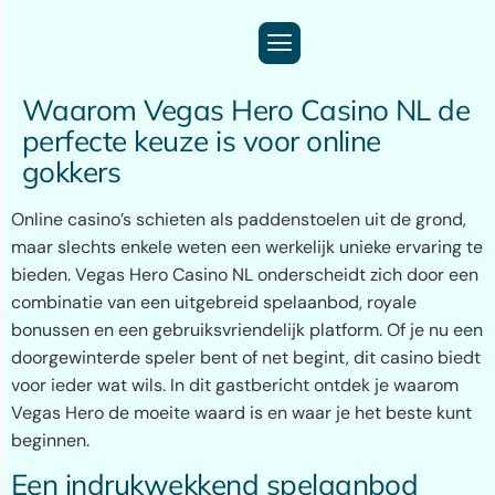
Waarom Vegas Hero Casino NL de
perfecte keuze is voor online
gokkers
Online casino’s schieten als paddenstoelen uit de grond,
maar slechts enkele weten een werkelijk unieke ervaring te
bieden. Vegas Hero Casino NL onderscheidt zich door een
combinatie van een uitgebreid spelaanbod, royale
bonussen en een gebruiksvriendelijk platform. Of je nu een
doorgewinterde speler bent of net begint, dit casino biedt
voor ieder wat wils. In dit gastbericht ontdek je waarom
Vegas Hero de moeite waard is en waar je het beste kunt
beginnen.
Een indrukwekkend spelaanbod