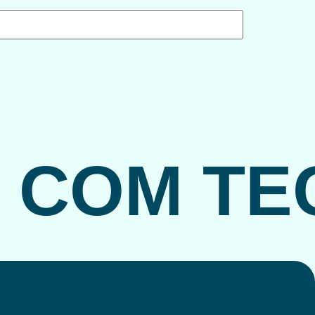
 COM TE