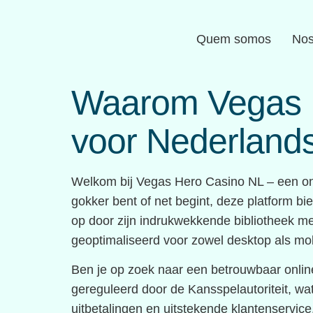
Quem somos
Nos
Waarom Vegas H
voor Nederlands
Welkom bij Vegas Hero Casino NL – een onl
gokker bent of net begint, deze platform b
op door zijn indrukwekkende bibliotheek met
geoptimaliseerd voor zowel desktop als mobie
Ben je op zoek naar een betrouwbaar onlin
gereguleerd door de Kansspelautoriteit, wat 
uitbetalingen en uitstekende klantenservice