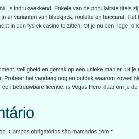
 is indrukwekkend. Enkele van de populairste titels zij
ijn er varianten van blackjack, roulette en baccarat. Het 
bt in een fysiek casino te zitten. Of je nu een hoge rolle
ment, veiligheid en gemak op een unieke manier. Of je n
ze. Probeer het vandaag nog en ontdek waarom zoveel Ne
en betrouwbare licentie, is Vegas Hero klaar om je de t
tário
do.
Campos obrigatórios são marcados com
*