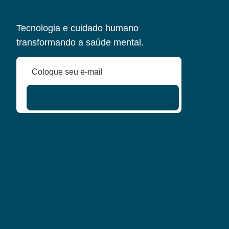
Tecnologia e cuidado humano
transformando a saúde mental.