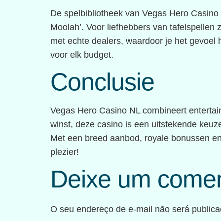
De spelbibliotheek van Vegas Hero Casino NL
Moolah’. Voor liefhebbers van tafelspellen z
met echte dealers, waardoor je het gevoel he
voor elk budget.
Conclusie
Vegas Hero Casino NL combineert entertain
winst, deze casino is een uitstekende keu
Met een breed aanbod, royale bonussen en e
plezier!
Deixe um comen
O seu endereço de e-mail não será publica