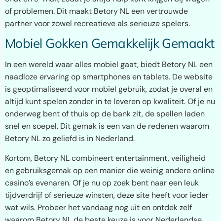
of problemen. Dit maakt Betory NL een vertrouwde
partner voor zowel recreatieve als serieuze spelers.
Mobiel Gokken Gemakkelijk Gemaakt
In een wereld waar alles mobiel gaat, biedt Betory NL een
naadloze ervaring op smartphones en tablets. De website
is geoptimaliseerd voor mobiel gebruik, zodat je overal en
altijd kunt spelen zonder in te leveren op kwaliteit. Of je nu
onderweg bent of thuis op de bank zit, de spellen laden
snel en soepel. Dit gemak is een van de redenen waarom
Betory NL zo geliefd is in Nederland.
Kortom, Betory NL combineert entertainment, veiligheid
en gebruiksgemak op een manier die weinig andere online
casino’s evenaren. Of je nu op zoek bent naar een leuk
tijdverdrijf of serieuze winsten, deze site heeft voor ieder
wat wils. Probeer het vandaag nog uit en ontdek zelf
waarom Betory NL de beste keuze is voor Nederlandse