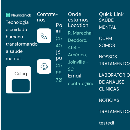
Contate-
Onde
Quick Link
nos
estamos
SAÚDE
Tecnologia
Para mais
Location
MENTAL
e cuidado
informações
R. Marechal
humano
(47) 3202-
QUEM
Deodoro,
transformando
SOMOS
4033
464 -
a saúde
Já é
América,
NOSSOS
paciente?
mental.
Joinville -
TRATAMENTO
(47)
SC
99722-
LABORATÓRIO
Email
7215
DE ANÁLISE
contato@neuroclinick.com
CLINICAS
NOTICIAS
TRATAMENTO
testedf