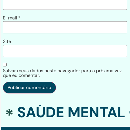
E-mail
*
Site
Salvar meus dados neste navegador para a próxima vez
que eu comentar.
SAÚDE MENTAL 