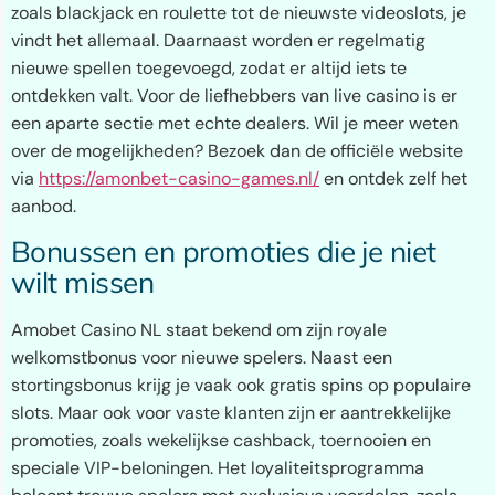
zoals blackjack en roulette tot de nieuwste videoslots, je
vindt het allemaal. Daarnaast worden er regelmatig
nieuwe spellen toegevoegd, zodat er altijd iets te
ontdekken valt. Voor de liefhebbers van live casino is er
een aparte sectie met echte dealers. Wil je meer weten
over de mogelijkheden? Bezoek dan de officiële website
via
https://amonbet-casino-games.nl/
en ontdek zelf het
aanbod.
Bonussen en promoties die je niet
wilt missen
Amobet Casino NL staat bekend om zijn royale
welkomstbonus voor nieuwe spelers. Naast een
stortingsbonus krijg je vaak ook gratis spins op populaire
slots. Maar ook voor vaste klanten zijn er aantrekkelijke
promoties, zoals wekelijkse cashback, toernooien en
speciale VIP-beloningen. Het loyaliteitsprogramma