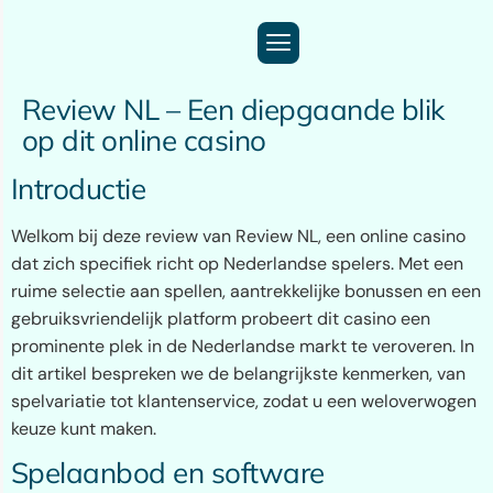
Review NL – Een diepgaande blik
op dit online casino
Introductie
Welkom bij deze review van Review NL, een online casino
dat zich specifiek richt op Nederlandse spelers. Met een
ruime selectie aan spellen, aantrekkelijke bonussen en een
gebruiksvriendelijk platform probeert dit casino een
prominente plek in de Nederlandse markt te veroveren. In
dit artikel bespreken we de belangrijkste kenmerken, van
spelvariatie tot klantenservice, zodat u een weloverwogen
keuze kunt maken.
Spelaanbod en software