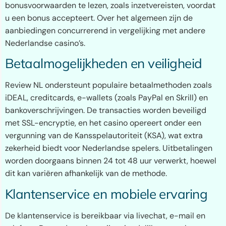
bonusvoorwaarden te lezen, zoals inzetvereisten, voordat
u een bonus accepteert. Over het algemeen zijn de
aanbiedingen concurrerend in vergelijking met andere
Nederlandse casino’s.
Betaalmogelijkheden en veiligheid
Review NL ondersteunt populaire betaalmethoden zoals
iDEAL, creditcards, e-wallets (zoals PayPal en Skrill) en
bankoverschrijvingen. De transacties worden beveiligd
met SSL-encryptie, en het casino opereert onder een
vergunning van de Kansspelautoriteit (KSA), wat extra
zekerheid biedt voor Nederlandse spelers. Uitbetalingen
worden doorgaans binnen 24 tot 48 uur verwerkt, hoewel
dit kan variëren afhankelijk van de methode.
Klantenservice en mobiele ervaring
De klantenservice is bereikbaar via livechat, e-mail en