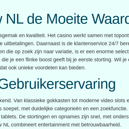
NL de Moeite Waard
ersgemak en kwaliteit. Het casino werkt samen met topon
e uitbetalingen. Daarnaast is de klantenservice 24/7 berei
en die op zoek zijn naar variatie, is er een enorme selecti
die je een flinke boost geeft bij je eerste storting. Wi
 dat ook unieke voordelen kan bieden.
Gebruikerservaring
end. Van klassieke gokkasten tot moderne video slots en 
is soepel, met duidelijke categorieën en een zoekfunctie
 tablets. De stortingen en opnames zijn snel, met onder
w NL combineert entertainment met betrouwbaarheid.