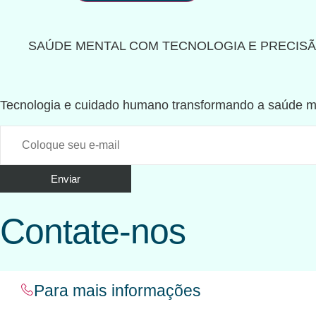
SAÚDE MENTAL COM TECNOLOGIA E PRECISÃ
Tecnologia e cuidado humano transformando a saúde m
Contate-nos
Para mais informações