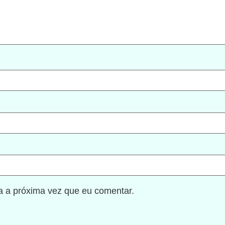
 a próxima vez que eu comentar.