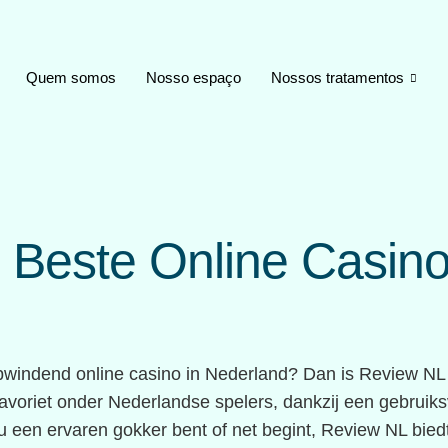
Quem somos
Nosso espaço
Nossos tratamentos
Beste Online Casino-
pwindend online casino in Nederland? Dan is Review NL
 favoriet onder Nederlandse spelers, dankzij een gebruiks
nu een ervaren gokker bent of net begint, Review NL bied