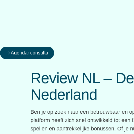
Agendar consulta
Review NL – De 
Nederland
Ben je op zoek naar een betrouwbaar en o
platform heeft zich snel ontwikkeld tot een
spellen en aantrekkelijke bonussen. Of je 