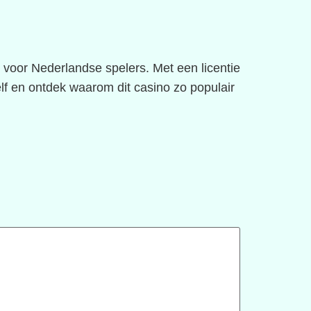
 voor Nederlandse spelers. Met een licentie
elf en ontdek waarom dit casino zo populair