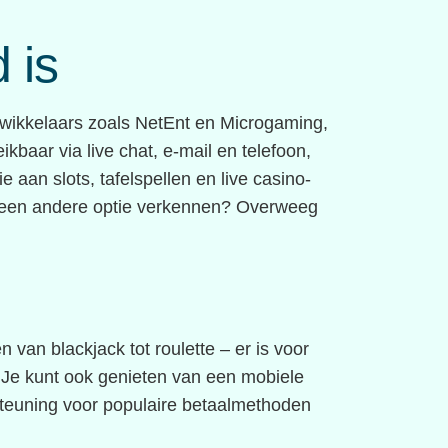
 is
twikkelaars zoals NetEnt en Microgaming,
kbaar via live chat, e-mail en telefoon,
e aan slots, tafelspellen en live casino-
l je een andere optie verkennen? Overweeg
van blackjack tot roulette – er is voor
. Je kunt ook genieten van een mobiele
steuning voor populaire betaalmethoden