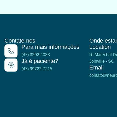
Contate-nos
Onde est
Para mais informações
Location
(47) 3202-4033
R. Marechal De
Já é paciente?
Joinville - SC
Email
(47) 99722-7215
contato@neuro