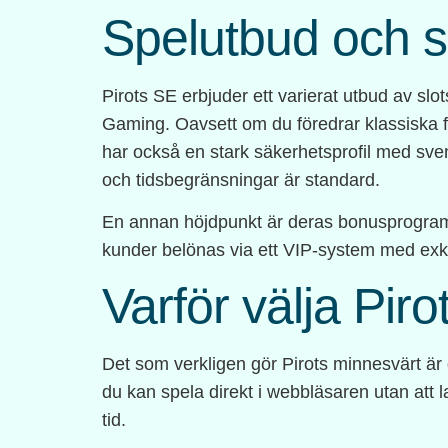
Spelutbud och s
Pirots SE erbjuder ett varierat utbud av sl
Gaming. Oavsett om du föredrar klassiska fr
har också en stark säkerhetsprofil med sven
och tidsbegränsningar är standard.
En annan höjdpunkt är deras bonusprogram.
kunder belönas via ett VIP-system med exklu
Varför välja Pir
Det som verkligen gör Pirots minnesvärt ä
du kan spela direkt i webbläsaren utan att 
tid.