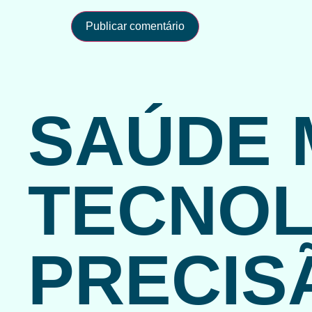
SAÚDE 
TECNOL
PRECIS