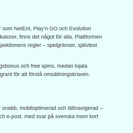
örer som NetEnt, Play’n GO och Evolution
orer, finns det något för alla. Plattformen
pektionens regler – spelgränser, självtest
sbonus och free spins, medan lojala
grant för att förstå omsättningskraven.
 snabb, mobiloptimerad och lättnavigerad –
t och e-post, med svar på svenska inom kort