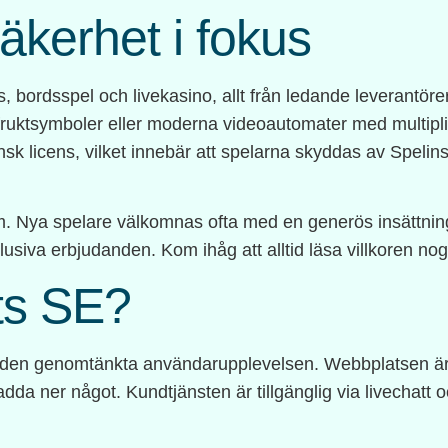
äkerhet i fokus
ots, bordsspel och livekasino, allt från ledande leverant
uktsymboler eller moderna videoautomater med multiplikat
sk licens, vilket innebär att spelarna skyddas av Spelins
 Nya spelare välkomnas ofta med en generös insättning
siva erbjudanden. Kom ihåg att alltid läsa villkoren nog
ots SE?
r den genomtänkta användarupplevelsen. Webbplatsen är
ladda ner något. Kundtjänsten är tillgänglig via livechat