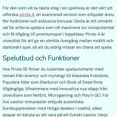
För den som vill ta nästa steg i sin spelresa är det värt att
utforska
pirots 4
, en avancerad version som erbjuder ännu
fler funktioner och exklusiva bonusar. Detta är ett utmärkt
val för erfarna spelare som vill maximera sin vinstpotential
och få tillgång till premiumspel i toppklass. Pirots 4 är
utvecklat för att ge en sömlös övergång mellan mobilt och
stationärt spel, så att du aldrig missar en chans att spela.
Spelutbud och Funktioner
Hos Pirots SE finner du tusentals spelautomater med
teman från äventyr och mytologi till klassiska fruktslots.
Populära titlar som Starburst och Book of Dead finns
tillgängliga, tillsammans med innovativa nya släpp från
utvecklare som NetEnt, Microgaming och Play’n GO. För
live casino-entusiaster erbjuds autentiska
bordsupplevelser med riktiga dealers i realtid, vilket
skapar en känsla av att vara på ett fysiskt casino. Varje