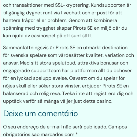
och transaktioner med SSL-kryptering. Kundsupporten är
tillgänglig dygnet runt via livechatt och e-post för att
hantera frågor eller problem. Genom att kombinera
spänning med trygghet skapar Pirots SE en miljö där du
kan njuta av casinospel på ett sunt sätt.
Sammanfattningsvis är Pirots SE en utmärkt destination
för svenska spelare som värdesätter kvalitet, variation och
ansvar. Med sitt stora spelutbud, attraktiva bonusar och
engagerade supportteam har plattformen allt du behöver
för en lyckad spelupplevelse. Oavsett om du spelar för
nöjes skull eller söker stora vinster, erbjuder Pirots SE en
balanserad och rolig resa. Tveka inte att registrera dig och
upptäck varför så många väljer just detta casino.
Deixe um comentário
O seu endereço de e-mail não será publicado.
Campos
obrigatórios são marcados com
*