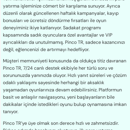
yatırma işleminize cömert bir karşılama sunuyor. Ayrıca
düzenli olarak güncellenen haftalık kampanyalar, kayıp
bonusları ve ücretsiz döndürme fırsatları ile oyun
deneyiminiz ikiye katlanıyor. Sadakat programı
kapsamında sadık oyunculara özel avantajlar ve VIP
ayrıcalıkları da unutulmamış. Pinco TR, sadece kazancınızı
değil, eğlencenizi de artırmayı hedefliyor.
Müşteri memnuniyeti konusunda da oldukça titiz davranan
Pinco TR, 7/24 canlı destek ekibiyle her türlü soru ve
sorununuzda yanınızda oluyor. Hızlı yanıt süreleri ve çözüm
odaklı yaklaşımı sayesinde herhangi bir aksaklık
yaşamadan oyunlarınıza devam edebilirsiniz. Platformun
basit ve anlaşılır navigasyonu, yeni başlayanların bile
dakikalar içinde istedikleri oyunu bulup oynamasına imkan
tanıyor.
Pinco TR’ye üye olmak son derece hızlı ve zahmetsizdir.