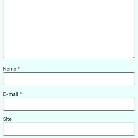
Nome
*
E-mail
*
Site