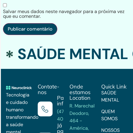
Salvar meus dados neste navegador para a próxima vez
que eu comentar.
SAÚDE MENTAL 
Contate-
Onde
Quick Link
nos
estamos
SAÚDE
Tecnologia
Para mais
Location
MENTAL
e cuidado
informações
R. Marechal
humano
(47) 3202-
QUEM
Deodoro,
transformando
SOMOS
4033
464 -
a saúde
Já é
América,
NOSSOS
paciente?
mental.