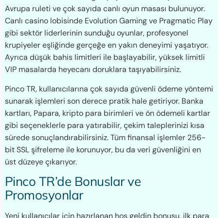
Avrupa ruleti ve çok sayıda canlı oyun masası bulunuyor.
Canlı casino lobisinde Evolution Gaming ve Pragmatic Play
gibi sektör liderlerinin sunduğu oyunlar, profesyonel
krupiyeler eşliğinde gerçeğe en yakın deneyimi yaşatıyor.
Ayrıca düşük bahis limitleri ile başlayabilir, yüksek limitli
VIP masalarda heyecanı doruklara taşıyabilirsiniz.
Pinco TR, kullanıcılarına çok sayıda güvenli ödeme yöntemi
sunarak işlemleri son derece pratik hale getiriyor. Banka
kartları, Papara, kripto para birimleri ve ön ödemeli kartlar
gibi seçeneklerle para yatırabilir, çekim taleplerinizi kısa
sürede sonuçlandırabilirsiniz. Tüm finansal işlemler 256-
bit SSL şifreleme ile korunuyor, bu da veri güvenliğini en
üst düzeye çıkarıyor.
Pinco TR’de Bonuslar ve
Promosyonlar
Yeni kullanıcılar için hazırlanan hoş geldin bonusu, ilk para