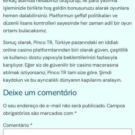
Birkaç adımda hesabınızı oluşturup, ilk para yatırma
işleminizle birlikte hoş geldin bonusunuzu alarak oyunlara
hemen dalabilirsiniz. Platformun şeffaf politikaları ve
düzenli lisans kontrolleri sayesinde her zaman adil bir oyun
ortamı bulacaksınız.
Sonuç olarak, Pinco TR, Türkiye pazarındaki en iddialı
online casino platformlarından biri olarak güven, çeşitlilik
ve kullanıcı dostu yapısıyla beklentilerinizi fazlasıyla
karşılıyor. Eğer siz de güvenilir bir casino macerasına
atılmak istiyorsanız, Pinco TR tam size göre. Şimdi
kaydolun ve bu ayrıcalıklı dünyanın kapılarını aralayın.
Deixe um comentário
O seu endereço de e-mail não será publicado.
Campos
obrigatórios são marcados com
*
Comentário
*