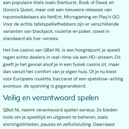
aan populaire titels zoals Starburst, Book of Dead, en
Gonzo’s Quest, maar ook aan nieuwere releases van
topontwikkelaars als NetEnt, Microgaming en Play’n GO.
Voor de echte tafelspelliefhebbers zijn er verschillende
varianten van blackjack, roulette en poker, zowel in
standaard als live-versies.
Het live casino van QBet NL is een hoogtepunt: je speelt
tegen echte dealers in real-time via een HD-stream. Dit
geeft je het gevoel alsof je in een fysiek casino zit, maar
dan vanuit het comfort van je eigen huis. Of je nu kiest
voor Europees roulette, baccarat of een spelshow-achtig
avontuur, de spanning is gegarandeerd.
Veilig en verantwoord spelen
QBet NL neemt verantwoord spelen serieus. Ze bieden
tools om je speeltijd en uitgaven te beheren, zoals
stortingslimieten, pauzes en zelfuitsluiting. Daarnaast