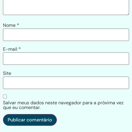
Nome
*
E-mail
*
Site
Salvar meus dados neste navegador para a próxima vez
que eu comentar.