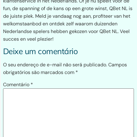
klantenservice in het Nederlands. Of je nu speelt voor de
fun, de spanning of de kans op een grote winst, QBet NL is
de juiste plek. Meld je vandaag nog aan, profiteer van het
welkomstaanbod en ontdek zelf waarom duizenden
Nederlandse spelers hebben gekozen voor QBet NL. Veel
succes en veel plezier!
Deixe um comentário
O seu endereço de e-mail não será publicado.
Campos
obrigatórios são marcados com
*
Comentário
*